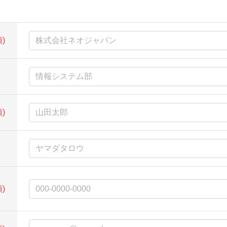
)
)
)