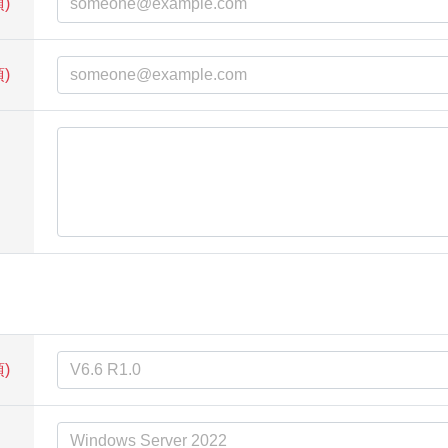
)
)
)