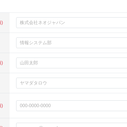
)
)
)