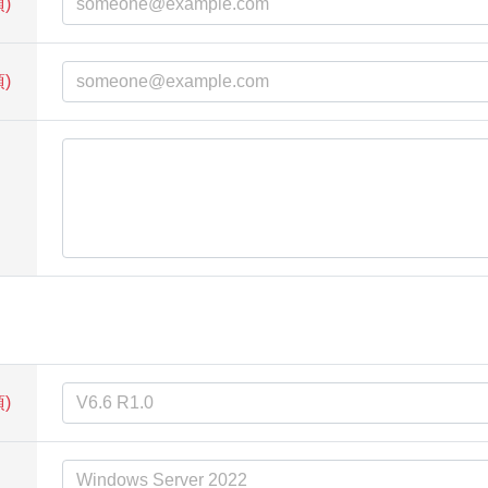
)
)
)